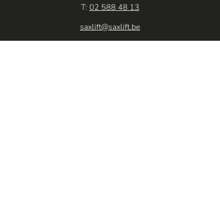
T:
02 588 48 13
saxlift@saxlift.be