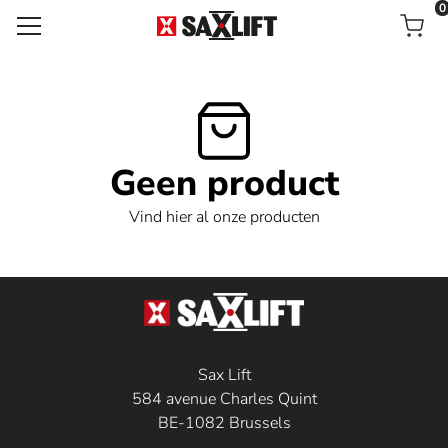
0
Mandj
Geen product
Vind hier al onze producten
Sax Lift
584 avenue Charles Quint
BE-1082 Brussels